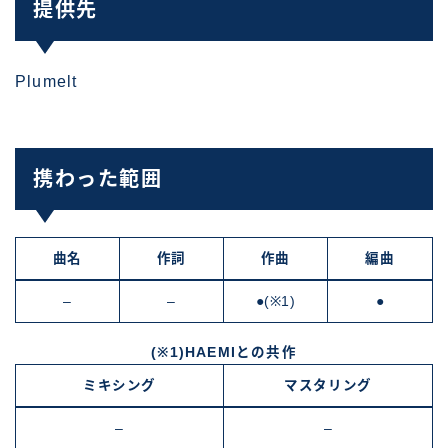
提供先
Plumelt
携わった範囲
曲名
作詞
作曲
編曲
–
–
●(※1)
●
(※1)HAEMIとの共作
ミキシング
マスタリング
–
–