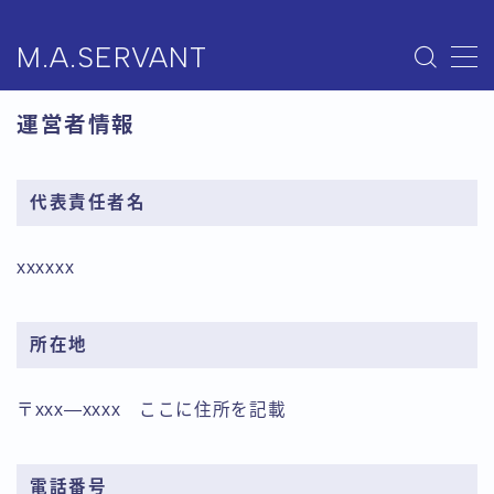
M.A.SERVANT
MENU
運営者情報
ホーム
代表責任者名
BOOTHで購入
xxxxxx
BLOG
お問い合わせ
所在地
〒xxx―xxxx ここに住所を記載
電話番号