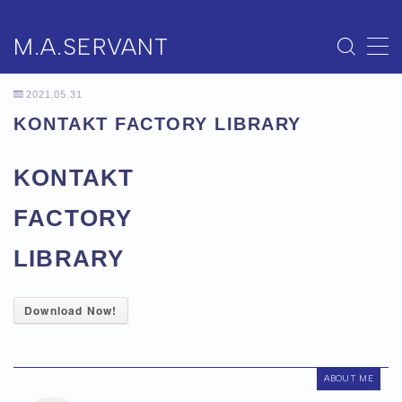
M.A.SERVANT
MENU
2021.05.31
ホーム
KONTAKT FACTORY LIBRARY
BOOTHで購入
KONTAKT
FACTORY
BLOG
LIBRARY
お問い合わせ
Download Now!
ABOUT ME